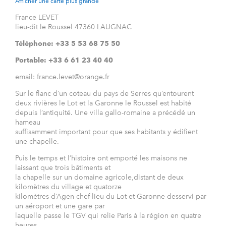
Afficher une carte plus grande
France LEVET
lieu-dit le Roussel 47360 LAUGNAC
Téléphone: +33 5 53 68 75 50
Portable: +33 6 61 23 40 40
email: france.levet@orange.fr
Sur le flanc d’un coteau du pays de Serres qu’entourent
deux rivières le Lot et la Garonne le Roussel est habité
depuis l’antiquité. Une villa gallo-romaine a précédé un
hameau
suffisamment important pour que ses habitants y édifient
une chapelle.
Puis le temps et l’histoire ont emporté les maisons ne
laissant que trois bâtiments et
la chapelle sur un domaine agricole,distant de deux
kilomètres du village et quatorze
kilomètres d’Agen chef-lieu du Lot-et-Garonne desservi par
un aéroport et une gare par
laquelle passe le TGV qui relie Paris à la région en quatre
heures.